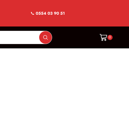
📞
0554 03 90 51
0