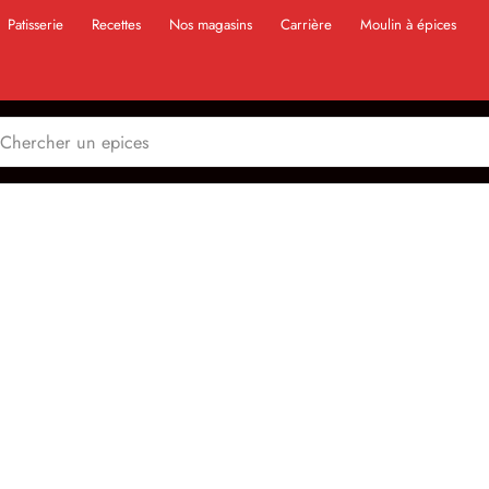
Patisserie
Recettes
Nos magasins
Carrière
Moulin à épices