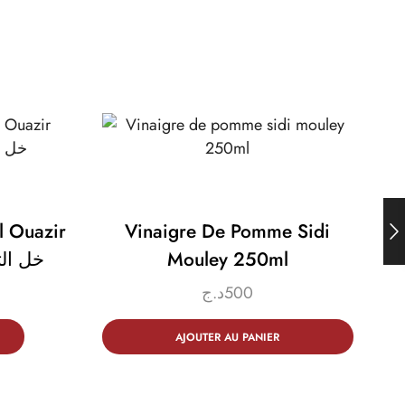
l Ouazir
Vinaigre De Pomme Sidi
خل التفاح
Mouley 250ml
د.ج
500
AJOUTER AU PANIER