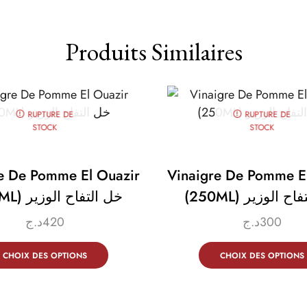
Produits Similaires
RUPTURE DE
RUPTURE DE
STOCK
STOCK
e De Pomme El Ouazir
Vinaigre De Pomme E
(250ML)  الوزير
(500ML) خل التفاح الوزير
د.ج
420
د.ج
300
CHOIX DES OPTIONS
CHOIX DES OPTIONS