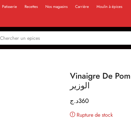
Patisserie
Recettes
Nos magasins
Carrière
Moulin à épices
Vinaigre De Pomme E
الوزير
د.ج
360
Rupture de stock