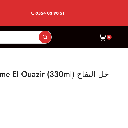
📞
0554 03 90 51
0
l Ouazir (330ml) خل التفاح