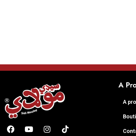
A Pr
A pr
Bout
Cont