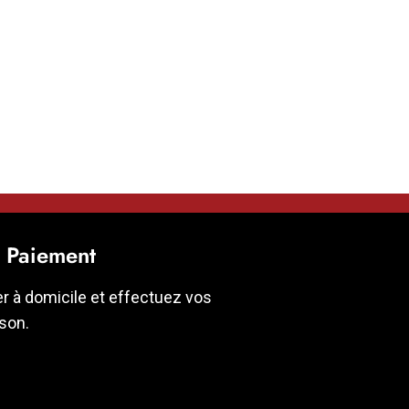
t Paiement
er à domicile et effectuez vos
ison.