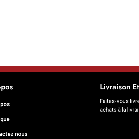
opos
Livraison E
Faites-vous livr
opos
achats à la livra
ique
actez nous