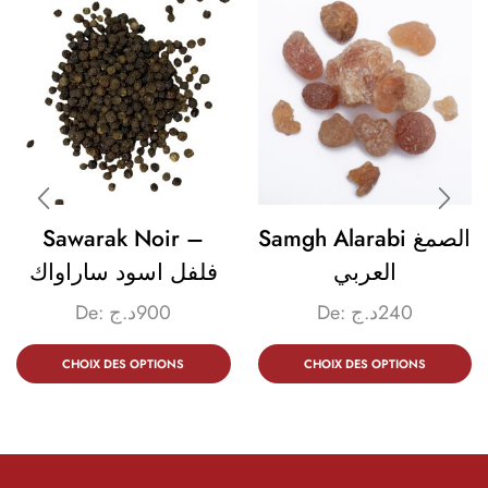
Sawarak Noir –
Samgh Alarabi الصمغ
العربي
فلفل اسود ساراواك
De:
د.ج
900
De:
د.ج
240
CHOIX DES OPTIONS
CHOIX DES OPTIONS