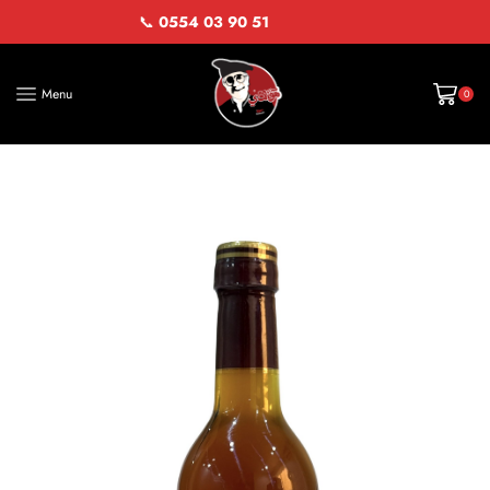
📞
0554 03 90 51
Menu
0