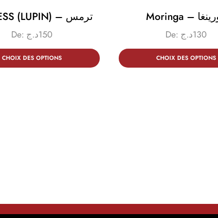
Moringa – غا
TERMESS (LUPIN) – ترمس
De:
د.ج
150
De:
د.ج
130
CHOIX DES OPTIONS
CHOIX DES OPTIONS