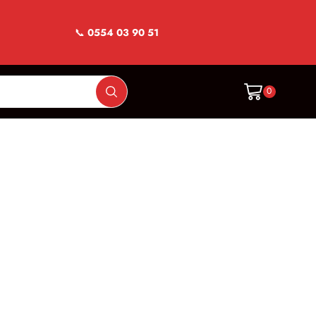
📞
0554 03 90 51
0