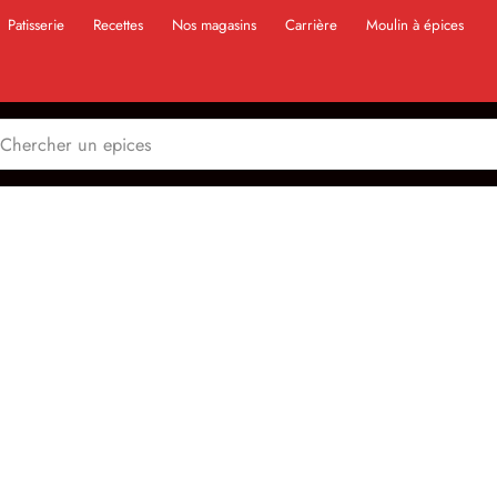
Patisserie
Recettes
Nos magasins
Carrière
Moulin à épices