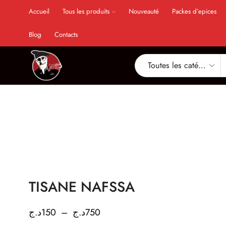
Accueil
Tous les produits
Nouveauté
Packes d’epices
Blog
Contacts
TISANE NAFSSA
د.ج
150
–
د.ج
750