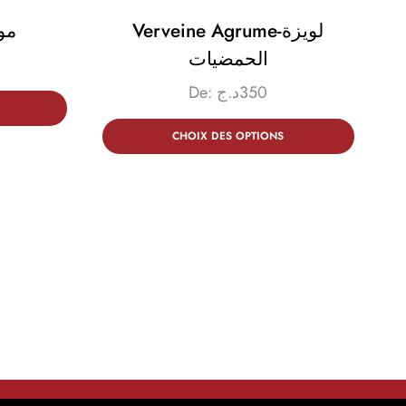
Verveine Agrume-لويزة
مورين
الحمضيات
De:
د.ج
350
CHOIX DES OPTIONS