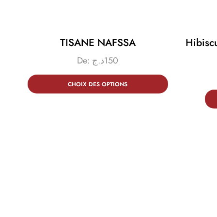
TISANE NAFSSA
Hibisc
De:
د.ج
150
CHOIX DES OPTIONS