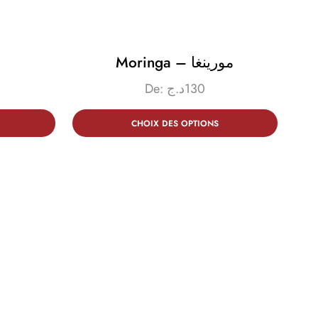
Moringa – مورينغا
De:
د.ج
130
CHOIX DES OPTIONS