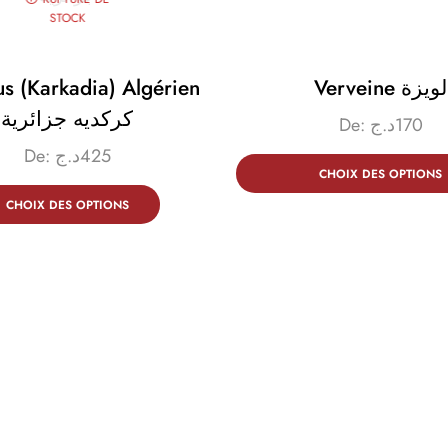
STOCK
us (karkadia) Algérien
Verveine لويزة
كركديه جزائرية
De:
د.ج
170
De:
د.ج
425
CHOIX DES OPTIONS
CHOIX DES OPTIONS