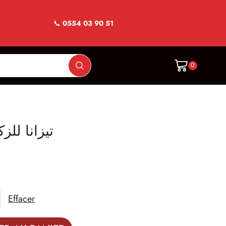
📞
0554 03 90 51
0
e Grippe تيزانا للزكام
Effacer