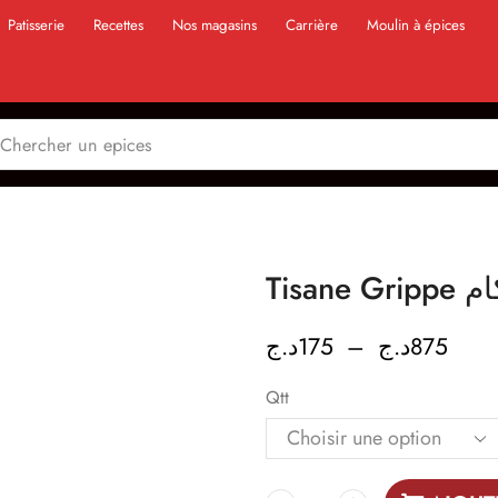
Patisserie
Recettes
Nos magasins
Carrière
Moulin à épices
Tisan
د.ج
175
–
د.ج
875
Qtt