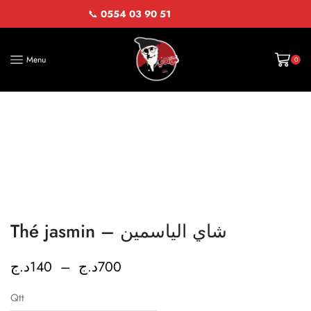
📞
0554 03 90 51
Menu
0
Thé jasmin – شاي الياسمين
د.ج
140
–
د.ج
700
Qtt