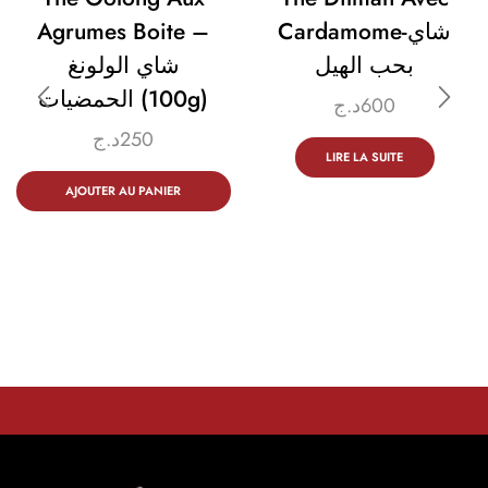
Agrumes Boite –
Cardamome-شاي
بحب الهيل
شاي الولونغ
الحمضيات (100g)
د.ج
600
د.ج
250
LIRE LA SUITE
AJOUTER AU PANIER