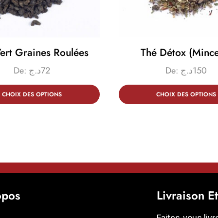
ert Graines Roulées
Thé Détox (mince
De:
د.ج
72
De:
د.ج
150
CHOIX DES OPTIONS
CHOIX DES OPTIONS
opos
Livraison E
Faites-vous livr