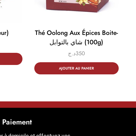
ur)
Thé Oolong Aux Épices Boite-
شاي بالتوابل (100g)
د.ج
350
AJOUTER AU PANIER
t Paiement
er à domicile et effectuez vos