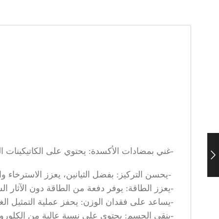
.غني بمضادات الأكسدة: يحتوي على الكاتيكينات التي تساعد في مكافحة الشيخوخة الخلوية-
.يحسن التركيز: بفضل الثيانين، يعزز الاسترخاء والتركيز-
.يعزز الطاقة: يوفر دفعة من الطاقة دون الآثار السلبية للقهوة-
.يساعد على فقدان الوزن: يحفز عملية التمثيل الغذائي ويساعد في حرق الدهون-
.ينقي الجسم: يحتوي على نسبة عالية من الكلوروفيل مما يساعد على التخلص من السموم-