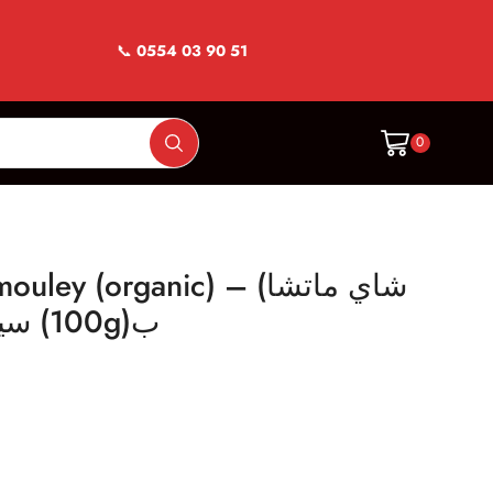
📞
0554 03 90 51
0
ey (organic) – (شاي ماتشا
سيدي مولاي (عضوي (100g)ب