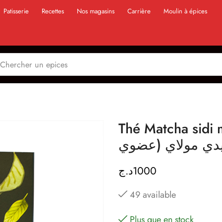
Patisserie
Recettes
Nos magasins
Carrière
Moulin à épices
Thé Matcha sidi moul
د.ج
1000
49 available
Plus que en stock