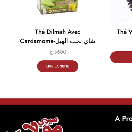
Thé Dilmah Avec
Thé V
Cardamome-شاي بحب الهيل
د.ج
600
LIRE LA SUITE
A Pr