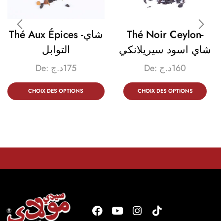
Thé Aux Épices -شاي
Thé Noir Ceylon-
شاي اسود سيريلانكي
التوابل
De:
د.ج
175
De:
د.ج
160
CHOIX DES OPTIONS
CHOIX DES OPTIONS