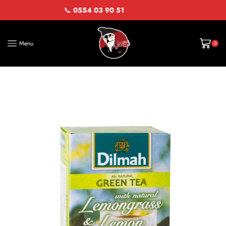
📞
0554 03 90 51
Menu
0