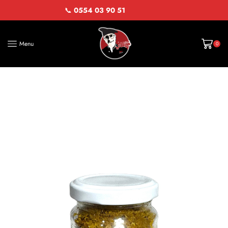
📞
0554 03 90 51
Menu
0