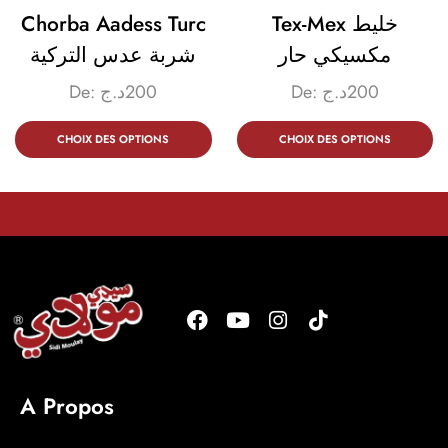
Chorba Aadess Turc
Tex-Mex خليط
مكسيكي حار
شربة عدس التركية
De:
د.ج
200
De:
د.ج
200
CHOIX DES OPTIONS
CHOIX DES OPTIONS
A Propos