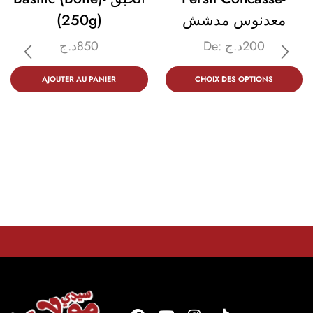
(250g)
معدنوس مدشش
د.ج
850
De:
د.ج
200
AJOUTER AU PANIER
CHOIX DES OPTIONS