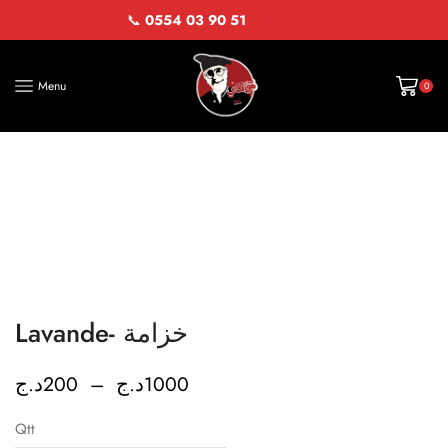
📞
0554 03 90 51
Menu
0
Lavande- خزامة
د.ج
200
–
د.ج
1000
Qtt