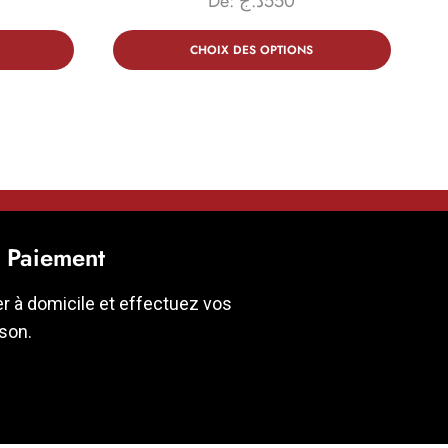
De:
د.ج
550
CHOIX DES OPTIONS
t Paiement
er à domicile et effectuez vos
ison.