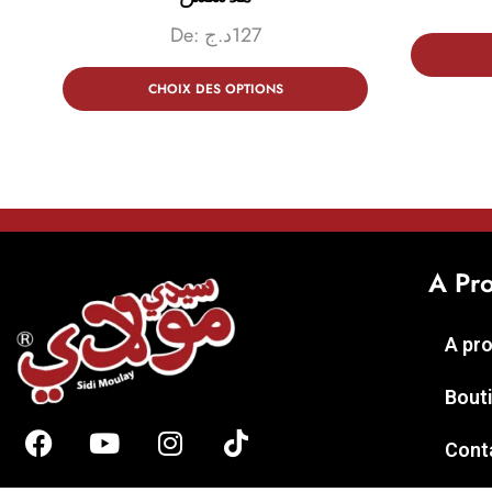
De:
د.ج
127
CHOIX DES OPTIONS
A Pr
A pr
Bout
Cont