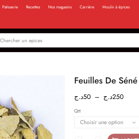
Patisserie
Recettes
Nos magasins
Carrière
Moulin à épices
د.ج
50
–
د.ج
250
Qtt