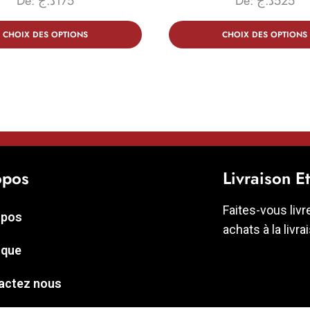
De:
د.ج
175
De:
د.ج
525
CHOIX DES OPTIONS
CHOIX DES OPTIONS
opos
Livraison E
Faites-vous livr
opos
achats à la livra
ique
actez nous