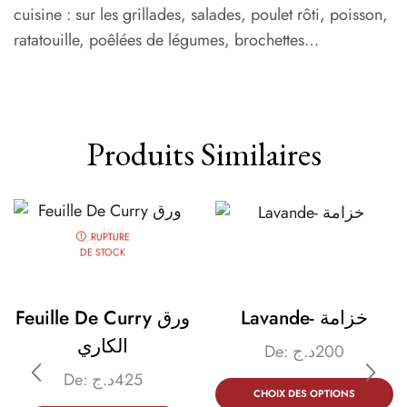
cuisine : sur les grillades, salades, poulet rôti, poisson,
ratatouille, poêlées de légumes, brochettes…
Produits Similaires
RUPTURE
DE STOCK
Lavande- خزامة
Feuille De Curry ورق
الكاري
De:
د.ج
200
De:
د.ج
425
CHOIX DES OPTIONS