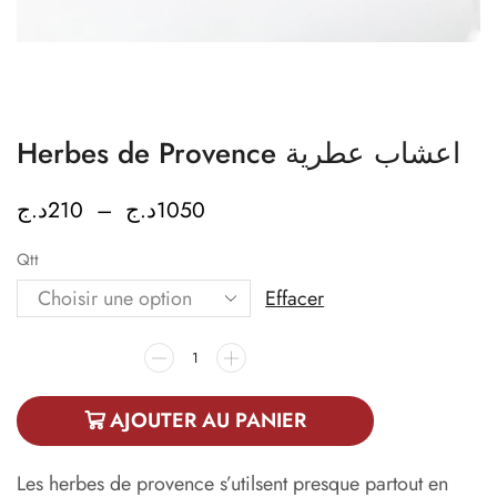
Herbes de Provence اعشاب عطرية
د.ج
210
–
د.ج
1050
Qtt
Effacer
AJOUTER AU PANIER
Les herbes de provence s’utilsent presque partout en