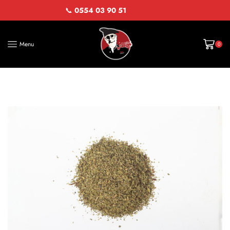
📞
0554 03 90 51
Menu
0