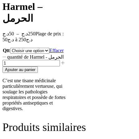
Harmel –
الحرمل
د.ج
50
–
د.ج
250
Plage de prix :
50د.ج à 250د.ج
Qtt
Effacer
quantité de Harmel - الحرمل
Ajouter au panier
C’est une tisane médicinale
particulièrement vertueuse, qui
soulage les pathologies
respiratoires et possède de fortes
propriétés antiseptiques et
digestives.
Produits similaires