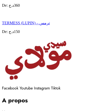
De:
د.ج
360
TERMESS (LUPIN) – ترمس
De:
د.ج
150
Facebook
Youtube
Instagram
Tiktok
A propos