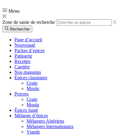
📞
0554 03 90 51
Menu
Zone de saisie de recherche
Rechercher
Page d’accueil
Nouveauté
Packes d’epices
Patisserie
Recettes
Carrière
Nos magasins
Èpices classiques
Grain
Moulu
Poivres
Grain
Moulu
Épices fumé
Mélange d’épices
Mélanges Algériens
Mélanges Internationaux
Viande