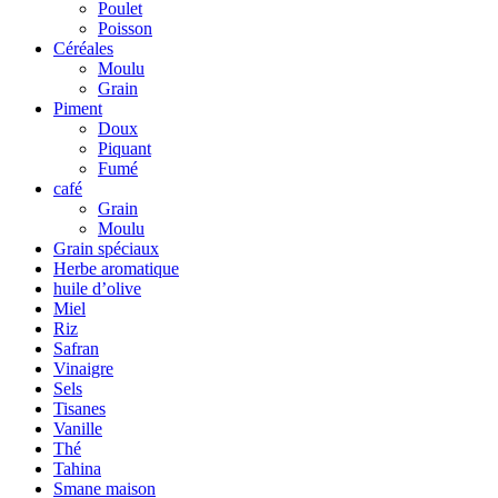
Poulet
Poisson
Céréales
Moulu
Grain
Piment
Doux
Piquant
Fumé
café
Grain
Moulu
Grain spéciaux
Herbe aromatique
huile d’olive
Miel
Riz
Safran
Vinaigre
Sels
Tisanes
Vanille
Thé
Tahina
Smane maison