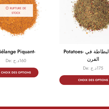
RUPTURE DE
STOCK
élange Piquant-
Potatoes- توابل البطاطة في
الفرن
De:
د.ج
160
De:
د.ج
175
CHOIX DES OPTIONS
CHOIX DES OPTIONS