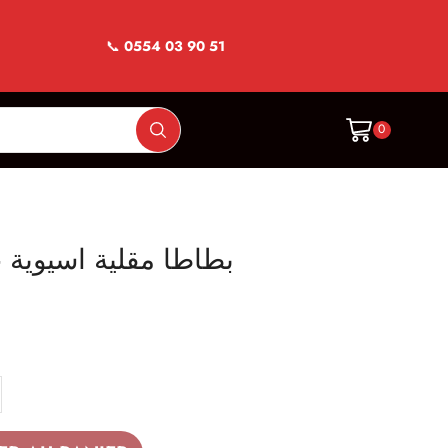
📞
0554 03 90 51
0
frites Asiatique – بطاطا مقلية اسيوية