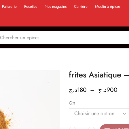
Patisserie
Recettes
Nos magasins
Carrière
Moulin à épices
د.ج
180
–
د.ج
900
Qtt