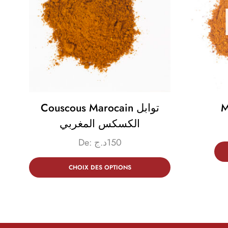
Couscous Marocain توابل
M
الكسكس المغربي
De:
د.ج
150
CHOIX DES OPTIONS