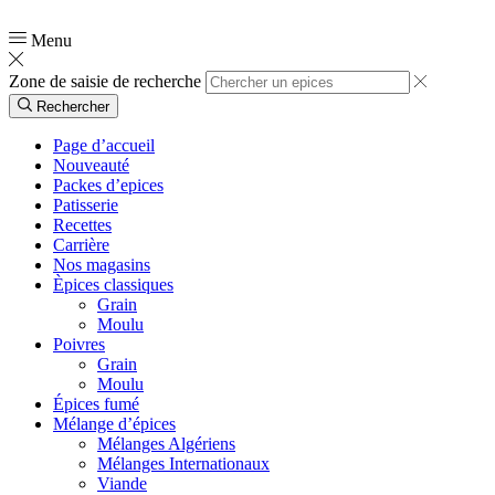
📞
0554 03 90 51
Menu
Zone de saisie de recherche
Rechercher
Page d’accueil
Nouveauté
Packes d’epices
Patisserie
Recettes
Carrière
Nos magasins
Èpices classiques
Grain
Moulu
Poivres
Grain
Moulu
Épices fumé
Mélange d’épices
Mélanges Algériens
Mélanges Internationaux
Viande