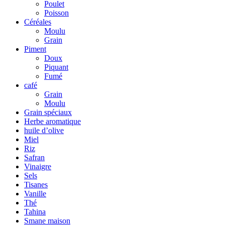
Poulet
Poisson
Céréales
Moulu
Grain
Piment
Doux
Piquant
Fumé
café
Grain
Moulu
Grain spéciaux
Herbe aromatique
huile d’olive
Miel
Riz
Safran
Vinaigre
Sels
Tisanes
Vanille
Thé
Tahina
Smane maison