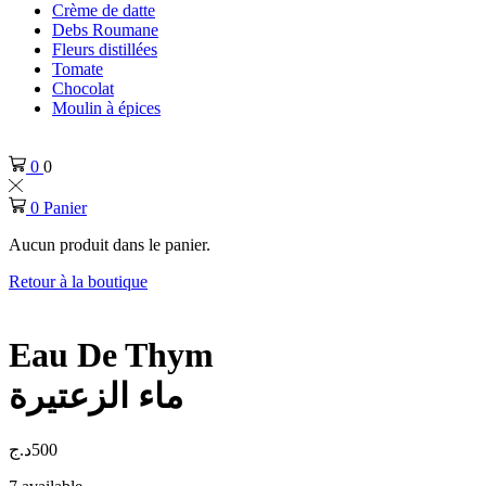
Crème de datte
Debs Roumane
Fleurs distillées
Tomate
Chocolat
Moulin à épices
0
0
0
Panier
Aucun produit dans le panier.
Retour à la boutique
Eau De Thym
ماء الزعتيرة
د.ج
500