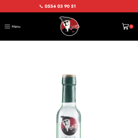
📞
0554 03 90 51
Menu
0