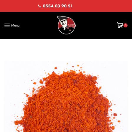
📞
0554 03 90 51
Menu
0