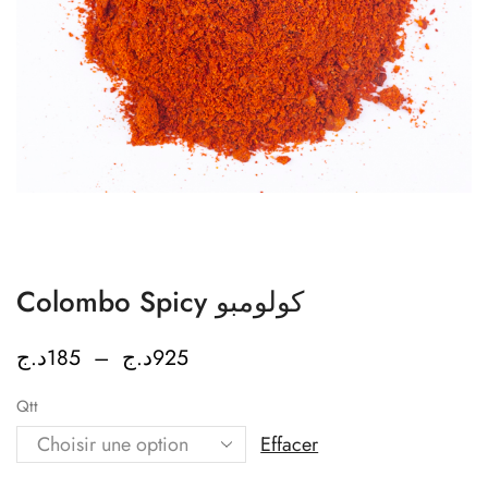
Colombo Spicy كولومبو
د.ج
185
–
د.ج
925
Qtt
Effacer