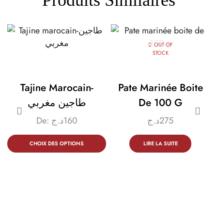
Produits Similaires
OUT OF
STOCK
Tajine Marocain-
Pate Marinée Boite
طاجين مغربي
De 100 G
De:
د.ج
160
د.ج
275
CHOIX DES OPTIONS
LIRE LA SUITE