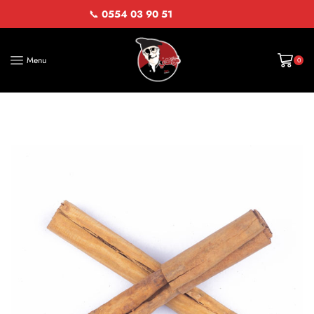
📞
0554 03 90 51
Menu
0