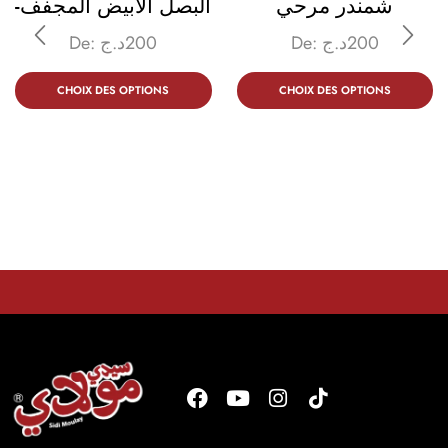
شمندر مرحي
-البصل الابيض المجفف
De:
د.ج
200
De:
د.ج
200
CHOIX DES OPTIONS
CHOIX DES OPTIONS