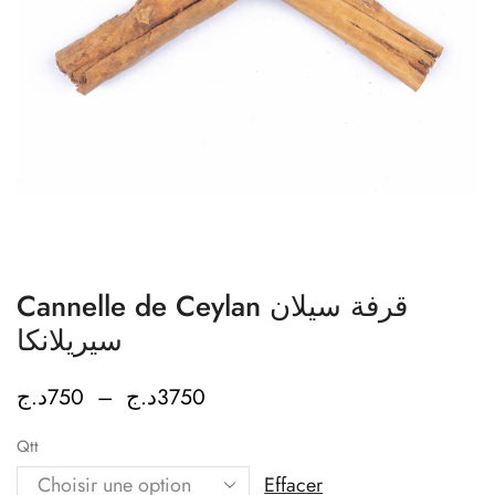
Cannelle de Ceylan قرفة سيلان
سيريلانكا
د.ج
750
–
د.ج
3750
Qtt
Effacer