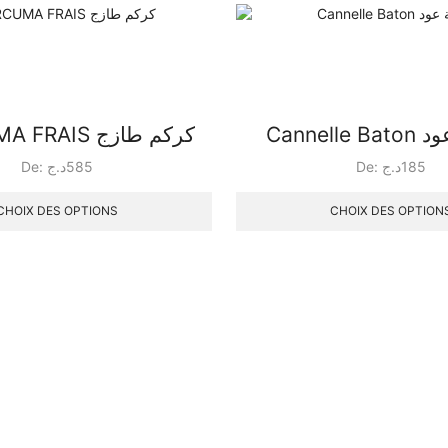
Cannel
CURCUMA FRAIS كركم طازج
De:
د.ج
585
De:
د.ج
185
CHOIX DES OPTIONS
CHOIX DES OPTION