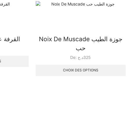
Noix De Muscade جوزة الطيب
le Baton القرفة عود
حب
De:
د.ج
325
S
CHOIX DES OPTIONS