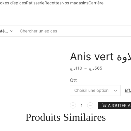
ckes d’epices
Patisserie
Recettes
Nos magasins
Carrière
Anis v
د.ج
110
–
د.ج
565
Qtt
Eff
AJOUTER A
Produits Similaires