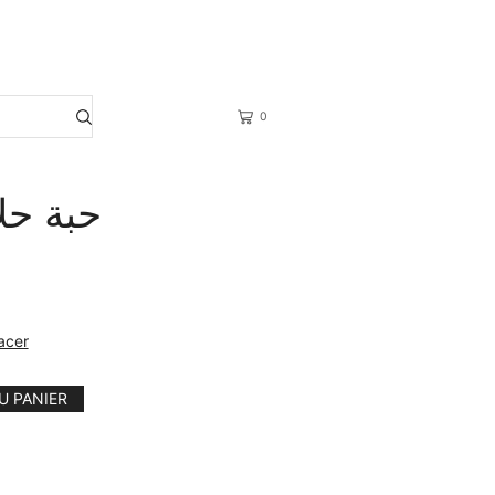
📞
0554 03 90 51
0
ert حبة حلاوة
acer
U PANIER