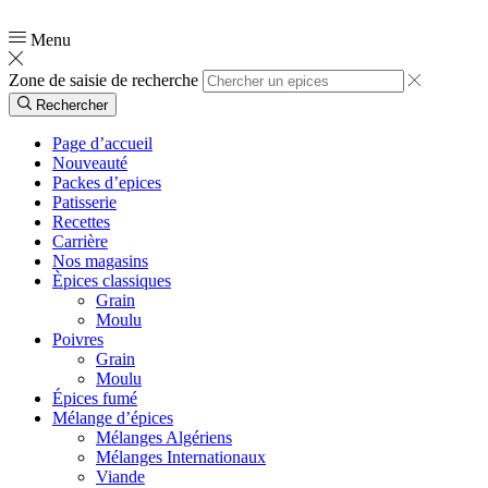
📞
0554 03 90 51
Menu
Zone de saisie de recherche
Rechercher
Page d’accueil
Nouveauté
Packes d’epices
Patisserie
Recettes
Carrière
Nos magasins
Èpices classiques
Grain
Moulu
Poivres
Grain
Moulu
Épices fumé
Mélange d’épices
Mélanges Algériens
Mélanges Internationaux
Viande