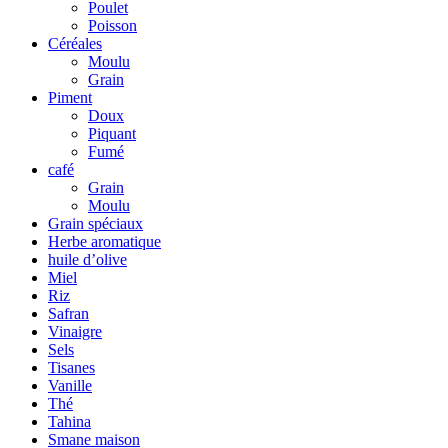
Poulet
Poisson
Céréales
Moulu
Grain
Piment
Doux
Piquant
Fumé
café
Grain
Moulu
Grain spéciaux
Herbe aromatique
huile d’olive
Miel
Riz
Safran
Vinaigre
Sels
Tisanes
Vanille
Thé
Tahina
Smane maison