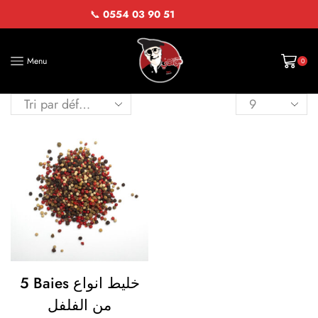
📞
0554 03 90 51
Menu
0
5 Baies خليط انواع
من الفلفل