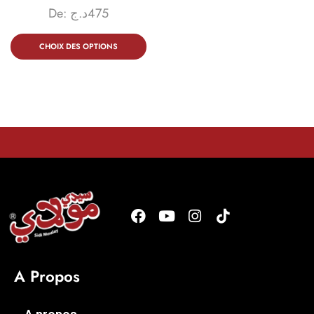
De:
د.ج
475
CHOIX DES OPTIONS
A Propos