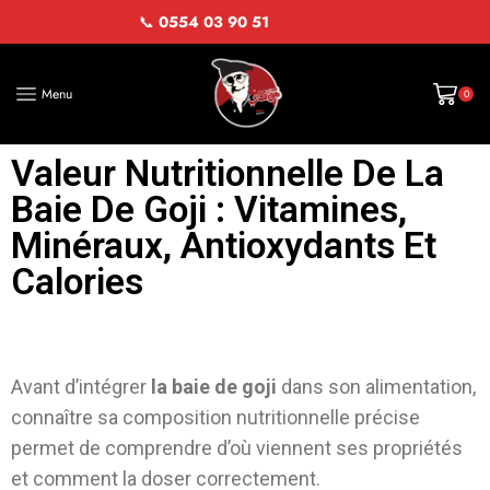
📞
0554 03 90 51
Menu
0
Valeur Nutritionnelle De La
Baie De Goji : Vitamines,
Minéraux, Antioxydants Et
Calories
Avant d’intégrer
la baie de goji
dans son alimentation,
connaître sa composition nutritionnelle précise
permet de comprendre d’où viennent ses propriétés
et comment la doser correctement.