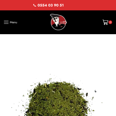
📞
0554 03 90 51
Menu
0