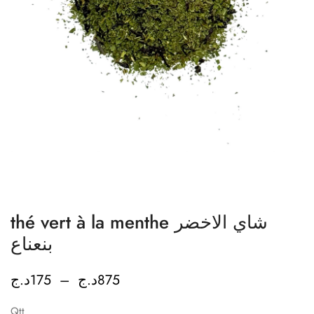
thé vert à la menthe شاي الاخضر
بنعناع
د.ج
175
–
د.ج
875
Qtt