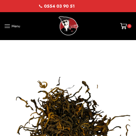
📞
0554 03 90 51
Menu
0