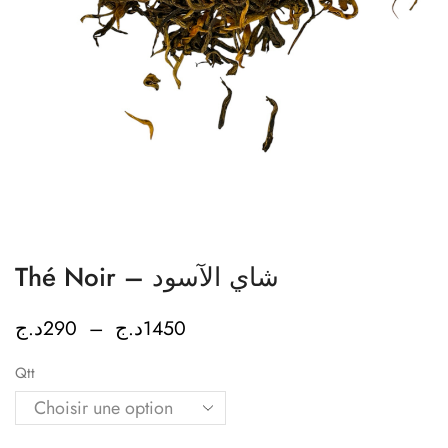
Thé Noir – شاي الآسود
د.ج
290
–
د.ج
1450
Qtt