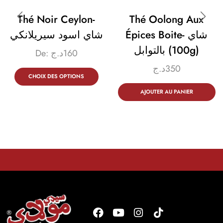
Thé Noir Ceylon-
Thé Oolong Aux
Épices Boite- شاي
شاي اسود سيريلانكي
بالتوابل (100g)
De:
د.ج
160
د.ج
350
CHOIX DES OPTIONS
AJOUTER AU PANIER