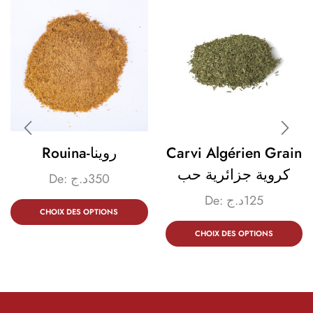
Rouina-روينا
Carvi Algérien Grain
كروية جزائرية حب
De:
د.ج
350
De:
د.ج
125
CHOIX DES OPTIONS
CHOIX DES OPTIONS