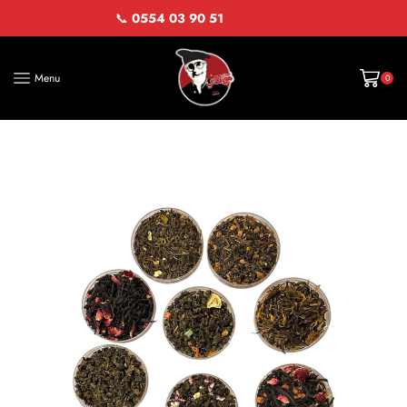
📞
0554 03 90 51
Menu
0