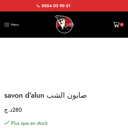
📞
0554 03 90 51
Menu
0
savon d’alun صابون الشب
د.ج
280
Plus que en stock