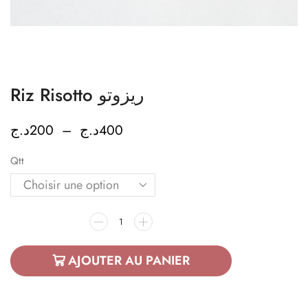
Riz Risotto ريزوتو
د.ج
200
–
د.ج
400
Qtt
AJOUTER AU PANIER