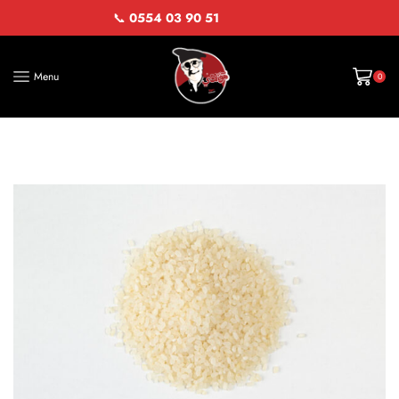
📞
0554 03 90 51
Menu
0