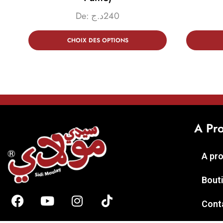
De:
د.ج
240
CHOIX DES OPTIONS
A Pr
A pr
Bout
Cont