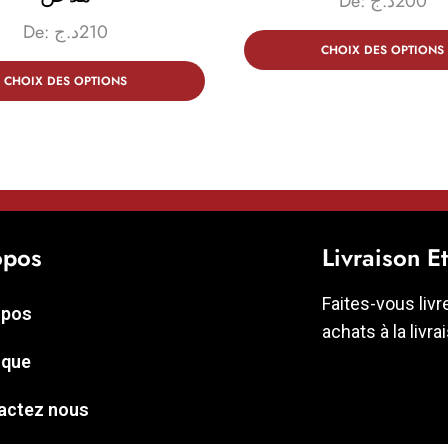
De:
د.ج
200
De:
د.ج
210
CHOIX DES OPTIONS
CHOIX DES OPTIONS
opos
Livraison E
Faites-vous livr
opos
achats à la livra
ique
actez nous