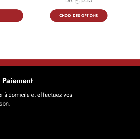
De:
د.ج
225
CHOIX DES OPTIONS
t Paiement
er à domicile et effectuez vos
ison.