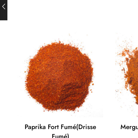
Paprika Fort Fumé(drisse
Merguez F
Fumé)