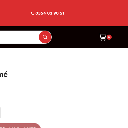
📞
0554 03 90 51
0
umé