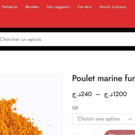
Patisserie
Recettes
Nos magasins
Carrière
Moulin à épices
Poulet marine f
د.ج
240
–
د.ج
1200
Qtt