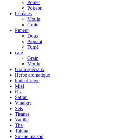
Poulet
Poisson
Céréales
Moulu
Grain
Piment
Doux
Piquant
Fumé
café
Grain
Moulu
Grain spéciaux
Herbe aromatique
huile d’olive
Miel
Riz
Safran
Vinaigre
Sels
Tisanes
Vanille
Thé
Tahina
Smane maison