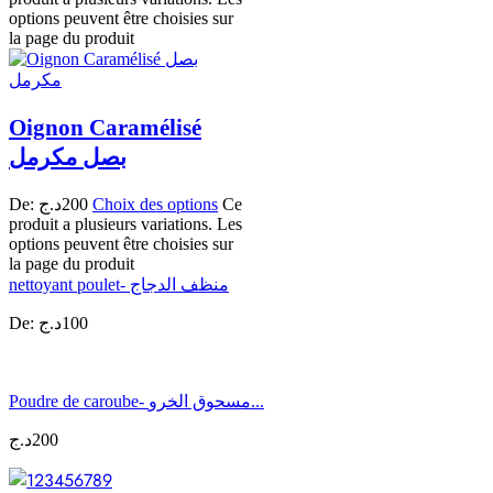
options peuvent être choisies sur
la page du produit
Oignon Caramélisé
بصل مكرمل
De:
د.ج
200
Choix des options
Ce
produit a plusieurs variations. Les
options peuvent être choisies sur
la page du produit
nettoyant poulet- منظف الدجاج
De:
د.ج
100
Poudre de caroube- مسحوق الخرو...
د.ج
200