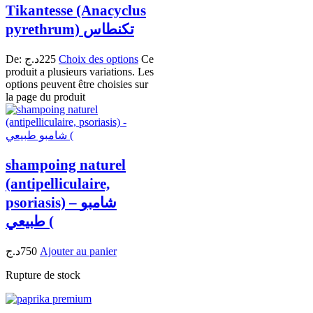
Tikantesse (Anacyclus
pyrethrum) تكنطاس
De:
د.ج
225
Choix des options
Ce
produit a plusieurs variations. Les
options peuvent être choisies sur
la page du produit
shampoing naturel
(antipelliculaire,
psoriasis) – شامبو
طبيعي (
د.ج
750
Ajouter au panier
Rupture de stock