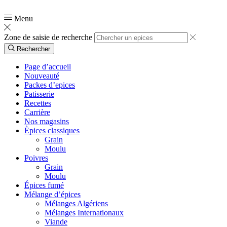
📞
0554 03 90 51
Menu
Zone de saisie de recherche
Rechercher
Page d’accueil
Nouveauté
Packes d’epices
Patisserie
Recettes
Carrière
Nos magasins
Èpices classiques
Grain
Moulu
Poivres
Grain
Moulu
Épices fumé
Mélange d’épices
Mélanges Algériens
Mélanges Internationaux
Viande