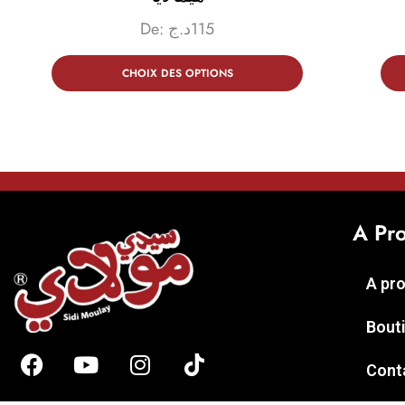
De:
د.ج
115
CHOIX DES OPTIONS
A Pr
A pr
Bout
Cont