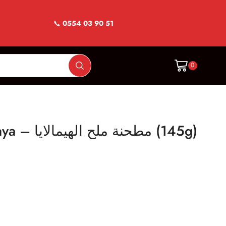
📞
0554 03 90 51
0
Moulin sel himalaya – مطحنة ملح الهيمالايا (145g)