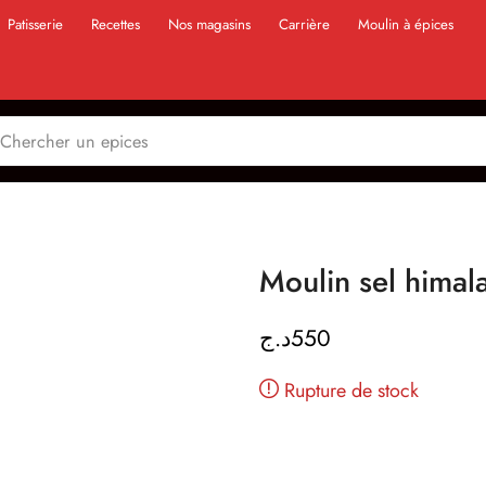
Patisserie
Recettes
Nos magasins
Carrière
Moulin à épices
د.ج
550
Rupture de stock