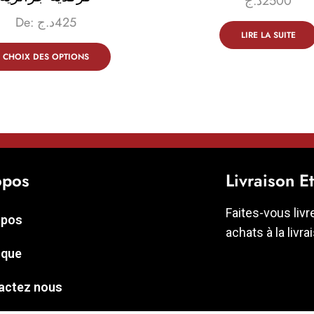
د.ج
2500
De:
د.ج
425
LIRE LA SUITE
CHOIX DES OPTIONS
opos
Livraison E
Faites-vous livr
opos
achats à la livra
ique
actez nous