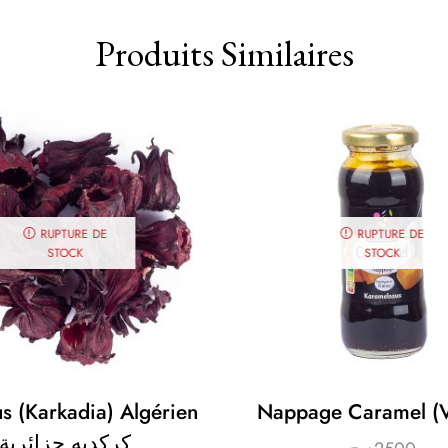
Produits Similaires
RUPTURE DE
RUPTURE DE
STOCK
STOCK
s (karkadia) Algérien
Nappage Caramel (V
كركديه جزائرية