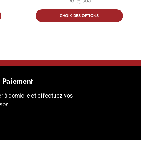
De:
د.ج
65
CHOIX DES OPTIONS
t Paiement
er à domicile et effectuez vos
ison.