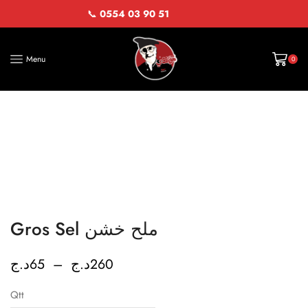
📞
0554 03 90 51
Menu
0
Gros Sel ملح خشن
د.ج
65
–
د.ج
260
Qtt