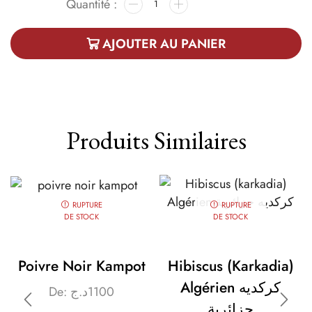
AJOUTER AU PANIER
Produits Similaires
RUPTURE
RUPTURE
DE STOCK
DE STOCK
Poivre Noir Kampot
Hibiscus (karkadia)
Algérien كركديه
De:
د.ج
1100
جزائرية