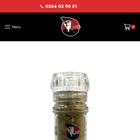
📞
0554 03 90 51
Menu
0