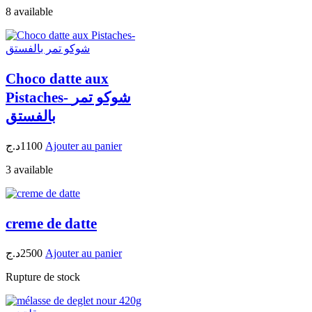
8 available
Choco datte aux
Pistaches- شوكو تمر
بالفستق
د.ج
1100
Ajouter au panier
3 available
creme de datte
د.ج
2500
Ajouter au panier
Rupture de stock