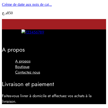
Crème de datte aux noix de caj...
د.ج
850
Facebook
Youtube
Instagram
Tiktok
A propos
Menu
A propos
Boutique
Contactez nous
Livraison et paiement
Faites-vous livrer à domicile et effectuez vos achats à la
livraison.