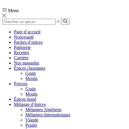
📞
0554 03 90 51
Menu
Zone
de
Rechercher
saisie
Page d’accueil
de
Nouveauté
recherche
Packes d’epices
Patisserie
Recettes
Carrière
Nos magasins
Èpices classiques
Grain
Moulu
Poivres
Grain
Moulu
Épices fumé
Mélange d’épices
Mélanges Algériens
Mélanges Internationaux
Viande
Poulet