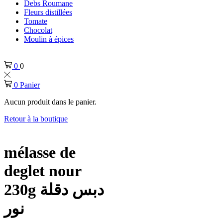
Debs Roumane
Fleurs distillées
Tomate
Chocolat
Moulin à épices
0
0
0
Panier
Aucun produit dans le panier.
Retour à la boutique
mélasse de
deglet nour
230g دبس دقلة
نور