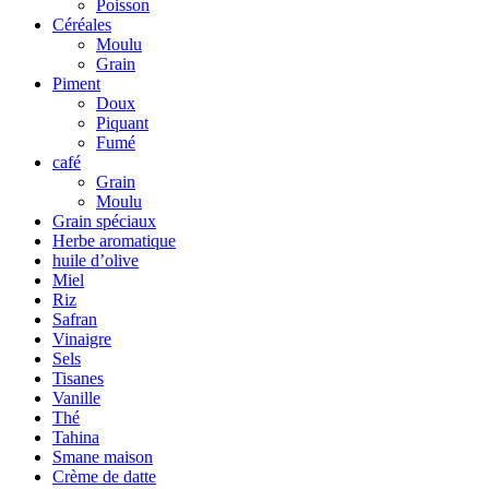
Poisson
Céréales
Moulu
Grain
Piment
Doux
Piquant
Fumé
café
Grain
Moulu
Grain spéciaux
Herbe aromatique
huile d’olive
Miel
Riz
Safran
Vinaigre
Sels
Tisanes
Vanille
Thé
Tahina
Smane maison
Crème de datte