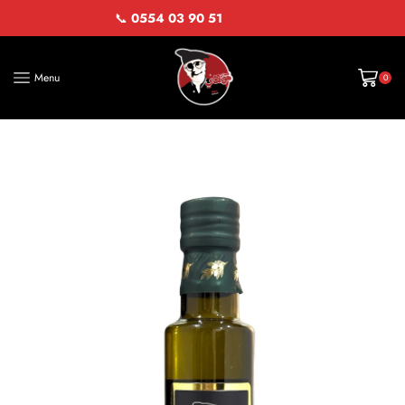
📞
0554 03 90 51
Menu
0