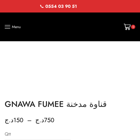
📞
0554 03 90 51
Menu
0
GNAWA FUMEE قناوة مدخنة
د.ج
150
–
د.ج
750
Qtt