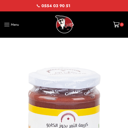
📞
0554 03 90 51
Menu
0