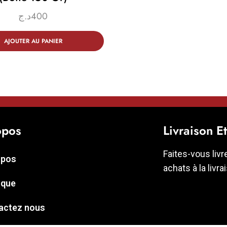
د.ج
400
AJOUTER AU PANIER
opos
Livraison E
Faites-vous livr
opos
achats à la livra
ique
actez nous