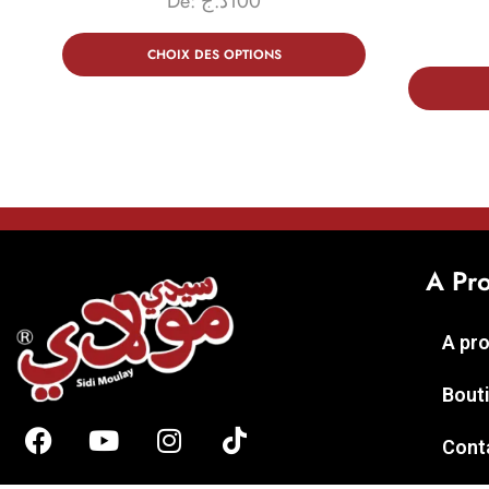
De:
د.ج
100
CHOIX DES OPTIONS
A Pr
A pr
Bout
Cont