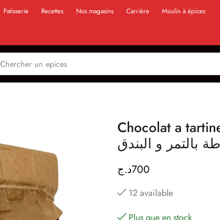
Patisserie
Recettes
Nos magasins
Carrière
Moulin à épices
Chocolat a tartiner 
د.ج
700
12 available
Plus que en stock