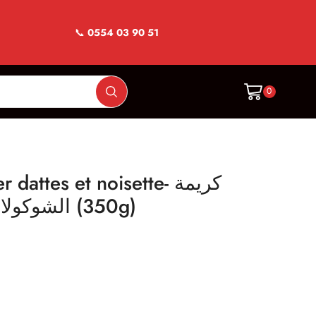
📞
0554 03 90 51
0
dattes et noisette- كريمة
الشوكولاطة بالتمر و البندق (350g)