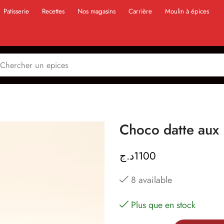
Patisserie
Recettes
Nos magasins
Carrière
Moulin à épices
د.ج
1100
8 available
Plus que en stock