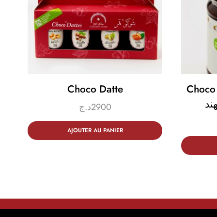
Choco Datte
Choco 
ند
د.ج
2900
AJOUTER AU PANIER