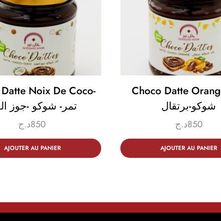
Datte Noix De Coco-
Choco Datte Orange مر
شوكو-برتقال
تمر- شوكو -جوز اله
د.ج
850
د.ج
850
AJOUTER AU PANIER
AJOUTER AU PANIER