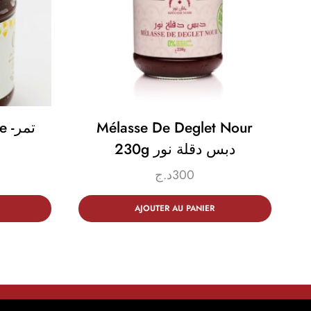
ت-
Mélasse De Deglet Nour
C
230g دبس دقلة نور
د.ج
300
AJOUTER AU PANIER