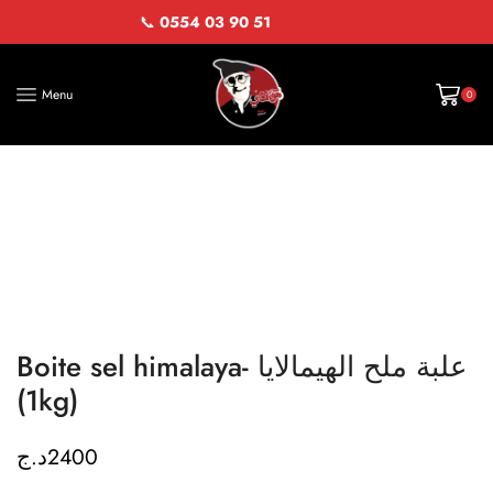
📞
0554 03 90 51
Menu
0
Boite sel himalaya- علبة ملح الهيمالايا
(1kg)
د.ج
2400