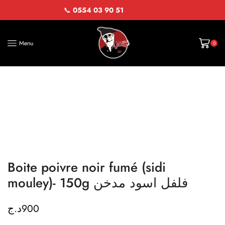
📞
0554 03 90 51
Menu
0
Boite poivre noir fumé (sidi
mouley)- 150g فلفل اسود مدخن
د.ج
900