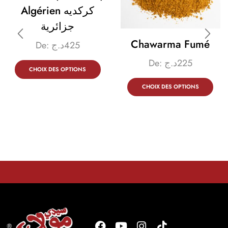
Algérien كركديه
جزائرية
Chawarma Fumé
De:
د.ج
425
De:
د.ج
225
CHOIX DES OPTIONS
CHOIX DES OPTIONS