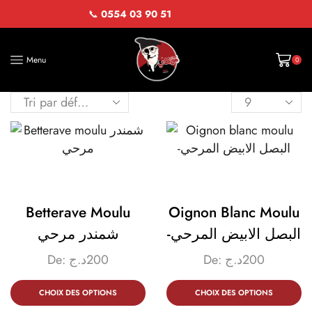
📞
0554 03 90 51
Menu
0
Betterave Moulu
Oignon Blanc Moulu
-البصل الابيض المرحي
شمندر مرحي
De:
د.ج
200
De:
د.ج
200
CHOIX DES OPTIONS
CHOIX DES OPTIONS