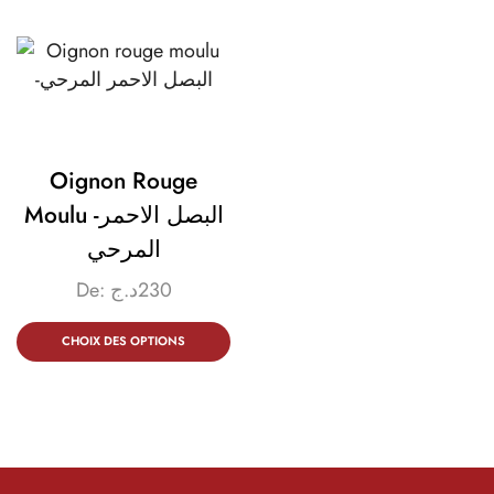
Oignon Rouge
Moulu -البصل الاحمر
المرحي
De:
د.ج
230
CHOIX DES OPTIONS