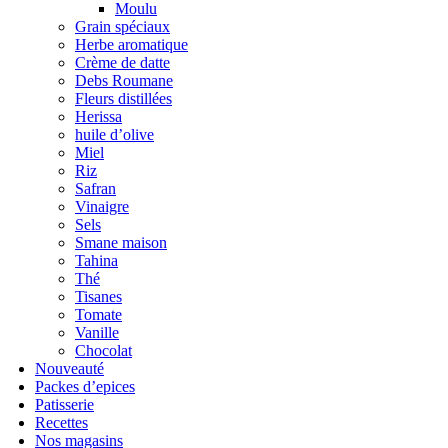
Moulu
Grain spéciaux
Herbe aromatique
Crème de datte
Debs Roumane
Fleurs distillées
Herissa
huile d’olive
Miel
Riz
Safran
Vinaigre
Sels
Smane maison
Tahina
Thé
Tisanes
Tomate
Vanille
Chocolat
Nouveauté
Packes d’epices
Patisserie
Recettes
Nos magasins