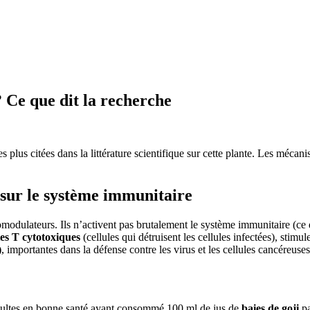
? Ce que dit la recherche
s plus citées dans la littérature scientifique sur cette plante. Les mécanis
sur le système immunitaire
odulateurs. Ils n’activent pas brutalement le système immunitaire (ce 
es T cytotoxiques
(cellules qui détruisent les cellules infectées), stimu
)
, importantes dans la défense contre les virus et les cellules cancéreuses
ultes en bonne santé ayant consommé 100 ml de jus de
baies de goji
pa