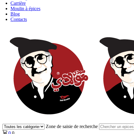
Carrière
Moulin à épices
Blog
Contacts
📞
0554 03 90 51
Zone de saisie de recherche
0
0