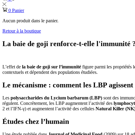
0
Panier
Aucun produit dans le panier.
Retour à la boutique
La baie de goji renforce-t-elle l'immunité 
L’effet de
la baie de goji sur l’immunité
figure parmi les propriétés le
contextuels et dépendent des populations étudiées.
Le mécanisme : comment les LBP agissent 
Les
polysaccharides du Lycium barbarum (LBP)
sont des immunom
régulent. Concrètement, les LBP augmentent l’activité des
lymphocyt
2 et l’IFN-γ) et augmentent l’activité des cellules
Natural Killer (NK
Études chez l’humain
Une étude publiée dans
Journal of Medicinal Food
(2009) sur 18 ad