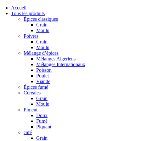
Accueil
Tous les produits
Èpices classiques
Grain
Moulu
Poivres
Grain
Moulu
Mélange d’épices
Mélanges Algériens
Mélanges Internationaux
Poisson
Poulet
Viande
Épices fumé
Céréales
Grain
Moulu
Piment
Doux
Fumé
Piquant
café
Grain