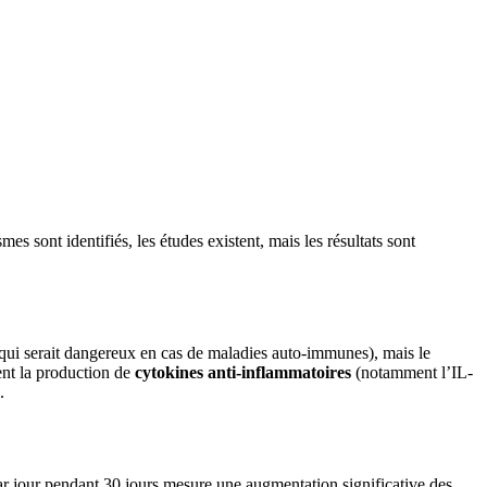
mes sont identifiés, les études existent, mais les résultats sont
qui serait dangereux en cas de maladies auto-immunes), mais le
lent la production de
cytokines anti-inflammatoires
(notamment l’IL-
.
r jour pendant 30 jours mesure une augmentation significative des