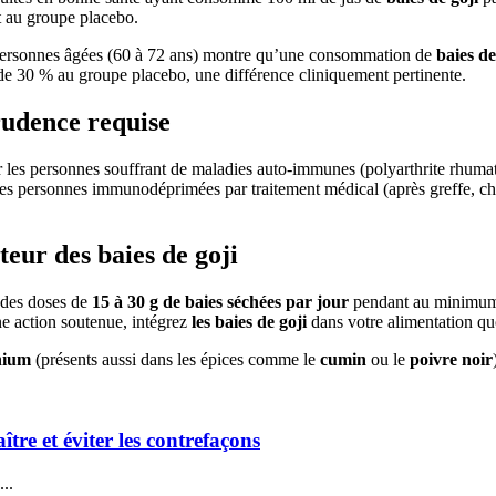
 au groupe placebo.
personnes âgées (60 à 72 ans) montre qu’une consommation de
baies de
s de 30 % au groupe placebo, une différence cliniquement pertinente.
rudence requise
r les personnes souffrant de maladies auto-immunes (polyarthrite rhum
es personnes immunodéprimées par traitement médical (après greffe, ch
ur des baies de goji
t des doses de
15 à 30 g de baies séchées par jour
pendant au minimum 
e action soutenue, intégrez
les baies de goji
dans votre alimentation qu
nium
(présents aussi dans les épices comme le
cumin
ou le
poivre noir
tre et éviter les contrefaçons
..