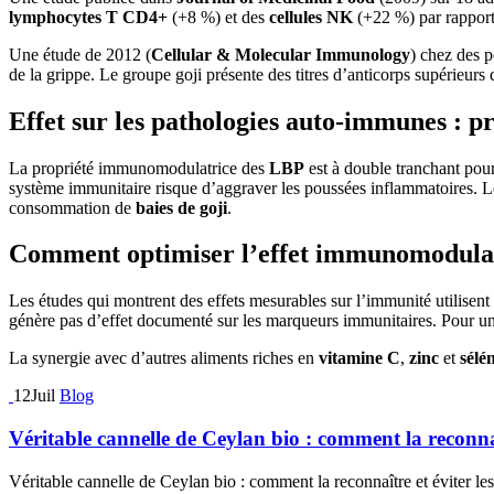
lymphocytes T CD4+
(+8 %) et des
cellules NK
(+22 %) par rapport
Une étude de 2012 (
Cellular & Molecular Immunology
) chez des 
de la grippe. Le groupe goji présente des titres d’anticorps supérieur
Effet sur les pathologies auto-immunes : p
La propriété immunomodulatrice des
LBP
est à double tranchant pou
système immunitaire risque d’aggraver les poussées inflammatoires. L
consommation de
baies de goji
.
Comment optimiser l’effet immunomodulate
Les études qui montrent des effets mesurables sur l’immunité utilisen
génère pas d’effet documenté sur les marqueurs immunitaires. Pour un
La synergie avec d’autres aliments riches en
vitamine C
,
zinc
et
sélé
12
Juil
Blog
Véritable cannelle de Ceylan bio : comment la reconnaî
Véritable cannelle de Ceylan bio : comment la reconnaître et éviter les.