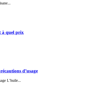
sane...
t à quel prix
 précautions d’usage
age L’huile...