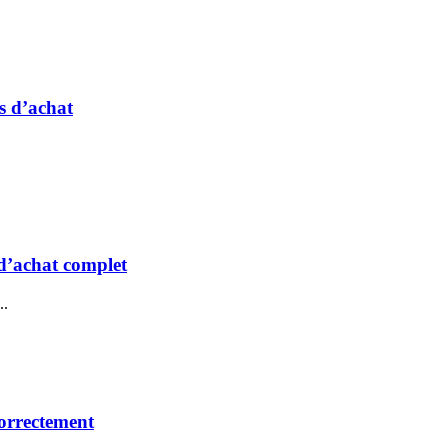
ls d’achat
 d’achat complet
..
correctement