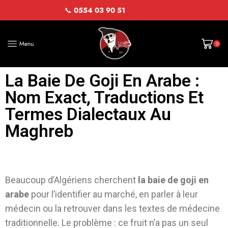
📞
0554 03 90 51
Menu
0
La Baie De Goji En Arabe :
Nom Exact, Traductions Et
Termes Dialectaux Au
Maghreb
Beaucoup d’Algériens cherchent
la baie de goji en
arabe
pour l’identifier au marché, en parler à leur
médecin ou la retrouver dans les textes de médecine
traditionnelle. Le problème : ce fruit n’a pas un seul