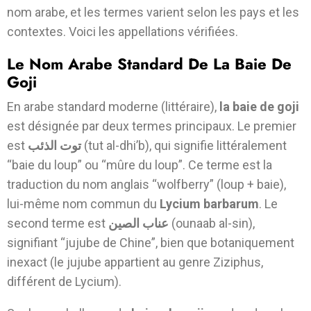
nom arabe, et les termes varient selon les pays et les
contextes. Voici les appellations vérifiées.
Le Nom Arabe Standard De La Baie De
Goji
En arabe standard moderne (littéraire),
la baie de goji
est désignée par deux termes principaux. Le premier
est
الذئب
توت
(tut al-dhi’b), qui signifie littéralement
“baie du loup” ou “mûre du loup”. Ce terme est la
traduction du nom anglais “wolfberry” (loup + baie),
lui-même nom commun du
Lycium barbarum
. Le
second terme est
الصين
عناب
(ounaab al-sin),
signifiant “jujube de Chine”, bien que botaniquement
inexact (le jujube appartient au genre Ziziphus,
différent de Lycium).