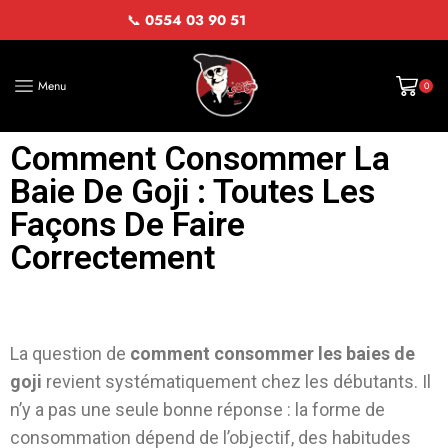
📞
0554 03 90 51
Menu
0
Comment Consommer La
Baie De Goji : Toutes Les
Façons De Faire
Correctement
La question de
comment consommer les baies de
goji
revient systématiquement chez les débutants. Il
n’y a pas une seule bonne réponse : la forme de
consommation dépend de l’objectif, des habitudes