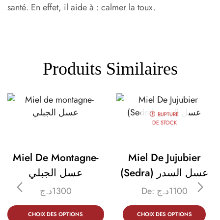
santé. En effet, il aide à : calmer la toux.
Produits Similaires
RUPTURE
DE STOCK
Miel De Montagne-
Miel De Jujubier
(Sedra) عسل السدر
عسل الجبلي
د.ج
1300
De:
د.ج
1100
CHOIX DES OPTIONS
CHOIX DES OPTIONS