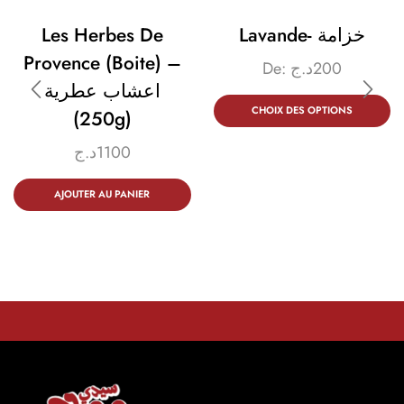
Les Herbes De
Lavande- خزامة
Provence (boite) –
De:
د.ج
200
اعشاب عطرية
CHOIX DES OPTIONS
(250g)
د.ج
1100
AJOUTER AU PANIER