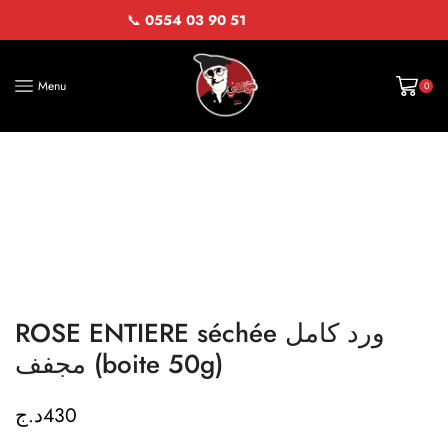
📞
0554 03 90 51
Menu
0
ROSE ENTIERE séchée ورد كامل
مجفف (boite 50g)
د.ج
430