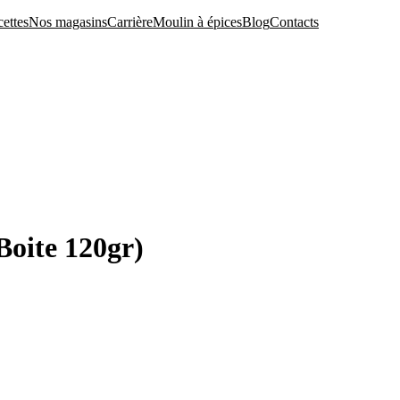
ettes
Nos magasins
Carrière
Moulin à épices
Blog
Contacts
ika fumé بابريكا حلو مدخن(Boite 120gr)