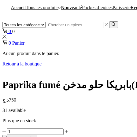
Accueil
Tous les produits
Nouveauté
Packes d’epices
Patisserie
Rec
📞
0554 03 90 51
Zone
de
Rechercher
0
0
saisie
de
0
Panier
recherche
Aucun produit dans le panier.
Retour à la boutique
Papr
د.ج
750
31 available
Plus que en stock
quantité
de