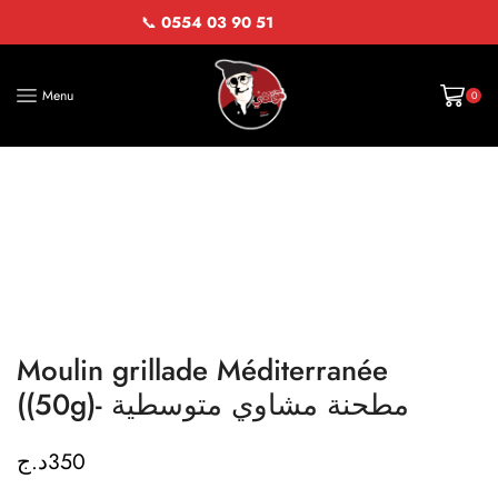
📞
0554 03 90 51
Menu
0
Moulin grillade Méditerranée
((50g)- مطحنة مشاوي متوسطية
د.ج
350