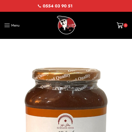
📞
0554 03 90 51
Menu
0