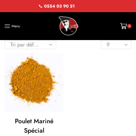
📞
0554 03 90 51
Menu
0
Poulet Mariné
Spécial