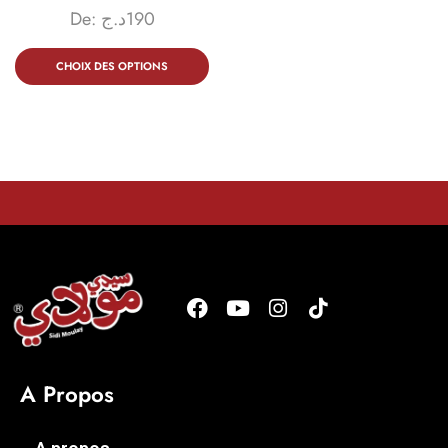
De:
د.ج
190
CHOIX DES OPTIONS
A Propos